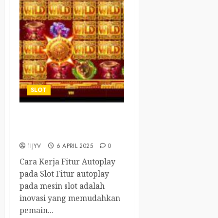
SLOT
Bagaimana Slot dengan
Fitur Autoplay Bekerja?
1IJYV
6 APRIL 2025
0
Cara Kerja Fitur Autoplay
pada Slot Fitur autoplay
pada mesin slot adalah
inovasi yang memudahkan
pemain...