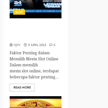
SLOT
Tips Memilih Mesin Slot
Online yang
Menguntungkan
1IJYV
9 APRIL 2025
0
Faktor Penting dalam
Memilih Mesin Slot Online
Dalam memilih
mesin slot online, terdapat
beberapa faktor penting...
READ MORE