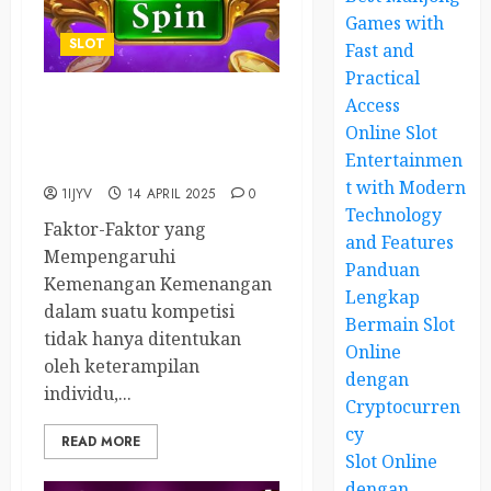
Games with
SLOT
Fast and
Practical
Access
Bagaimana Menentukan
Online Slot
Slot yang Paling Sering
Entertainmen
Memberikan Kemenangan?
t with Modern
1IJYV
14 APRIL 2025
0
Technology
Faktor-Faktor yang
and Features
Mempengaruhi
Panduan
Kemenangan Kemenangan
Lengkap
dalam suatu kompetisi
Bermain Slot
tidak hanya ditentukan
Online
oleh keterampilan
dengan
individu,...
Cryptocurren
cy
READ MORE
Slot Online
dengan