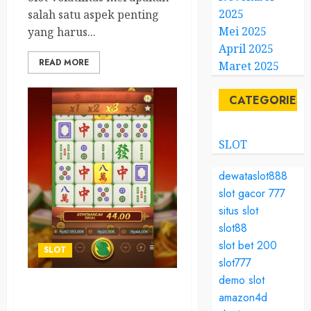
2025
salah satu aspek penting
Mei 2025
yang harus...
April 2025
READ MORE
Maret 2025
CATEGORIES
SLOT
dewataslot888
slot gacor 777
situs slot
slot88
slot bet 200
SLOT
slot777
demo slot
Tips Menggunakan Bonus
amazon4d