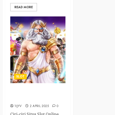
READ MORE
SLOT
Cara Memilih Situs Slot
Online yang Aman
1IJYV
2 APRIL 2025
0
Ciri-ciri Situs Slot Online