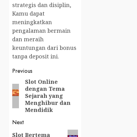
strategis dan disiplin,
Kamu dapat
meningkatkan
pengalaman bermain
dan meraih
keuntungan dari bonus
tanpa deposit ini.
Post
Previous
navigation
Slot Online
Previous
dengan Tema
post:
Sejarah yang
Menghibur dan
Mendidik
Next
Next
Slot Bertema