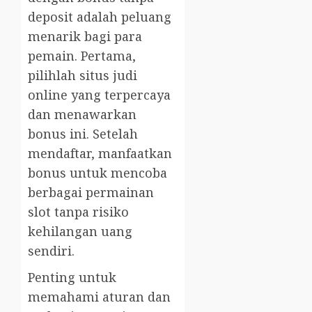
deposit adalah peluang
menarik bagi para
pemain. Pertama,
pilihlah situs judi
online yang terpercaya
dan menawarkan
bonus ini. Setelah
mendaftar, manfaatkan
bonus untuk mencoba
berbagai permainan
slot tanpa risiko
kehilangan uang
sendiri.
Penting untuk
memahami aturan dan