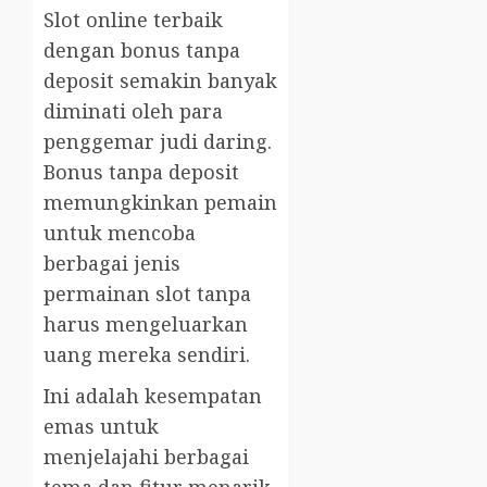
Slot online terbaik
dengan bonus tanpa
deposit semakin banyak
diminati oleh para
penggemar judi daring.
Bonus tanpa deposit
memungkinkan pemain
untuk mencoba
berbagai jenis
permainan slot tanpa
harus mengeluarkan
uang mereka sendiri.
Ini adalah kesempatan
emas untuk
menjelajahi berbagai