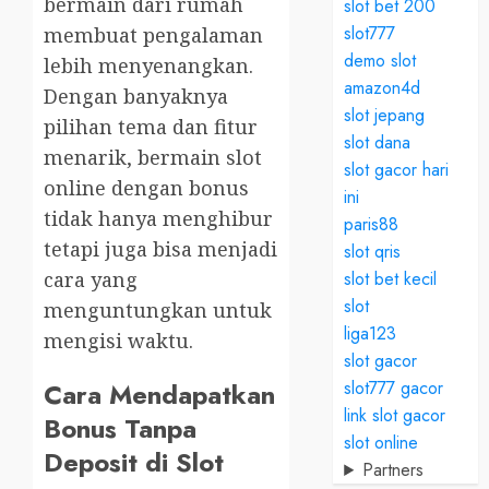
bermain dari rumah
slot bet 200
slot777
membuat pengalaman
demo slot
lebih menyenangkan.
amazon4d
Dengan banyaknya
slot jepang
pilihan tema dan fitur
slot dana
menarik, bermain slot
slot gacor hari
online dengan bonus
ini
tidak hanya menghibur
paris88
tetapi juga bisa menjadi
slot qris
slot bet kecil
cara yang
slot
menguntungkan untuk
liga123
mengisi waktu.
slot gacor
slot777 gacor
Cara Mendapatkan
link slot gacor
Bonus Tanpa
slot online
Deposit di Slot
Partners