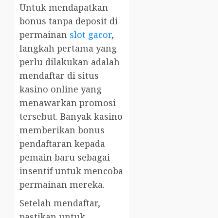
Untuk mendapatkan
bonus tanpa deposit di
permainan
slot gacor
,
langkah pertama yang
perlu dilakukan adalah
mendaftar di situs
kasino online yang
menawarkan promosi
tersebut. Banyak kasino
memberikan bonus
pendaftaran kepada
pemain baru sebagai
insentif untuk mencoba
permainan mereka.
Setelah mendaftar,
pastikan untuk