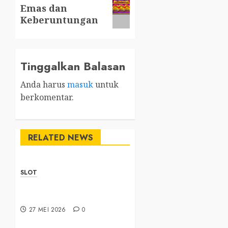
Emas dan
post:
Keberuntungan
Tinggalkan Balasan
Anda harus
masuk
untuk
berkomentar.
RELATED NEWS
SLOT
Best Mahjong Games with
Fast and Practical Access
27 MEI 2026
0