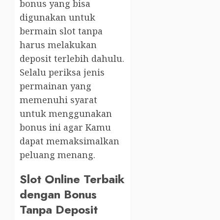
bonus yang bisa
digunakan untuk
bermain slot tanpa
harus melakukan
deposit terlebih dahulu.
Selalu periksa jenis
permainan yang
memenuhi syarat
untuk menggunakan
bonus ini agar Kamu
dapat memaksimalkan
peluang menang.
Slot Online Terbaik
dengan Bonus
Tanpa Deposit