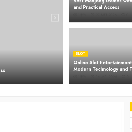
Best Mahjong Games with
and Practical Access
1IJYV
27 MEI 2026
0
SLOT
SLOT
Online Slot Entertainment
Modern Technology and F
ess
Online Slot Entertainmen
1IJYV
16 MEI 2026
0
1IJYV
16 MEI 2026
0
ess