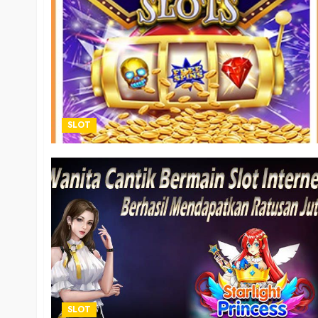
SLOT
SLOT