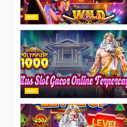
SLOT
SLOT