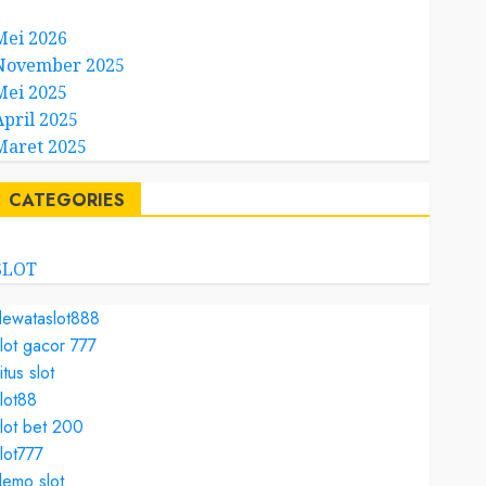
3
Mei 2026
November 2025
Slot Online dengan
Mei 2025
Sistem Buy Feature
April 2025
4
Maret 2025
Perbandingan Provider
CATEGORIES
Slot Terkemuka
5
SLOT
Slot Online yang
Diadaptasi dari Kisah
dewataslot888
Nyata
lot gacor 777
6
itus slot
lot88
Apa Itu Sistem RNG dan
lot bet 200
Kenapa Itu Penting?
lot777
7
emo slot