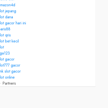
amazon4d
lot jepang
lot dana
lot gacor hari ini
aris88
lot qris
lot bet kecil
lot
iga123
lot gacor
lot777 gacor
ink slot gacor
lot online
Partners