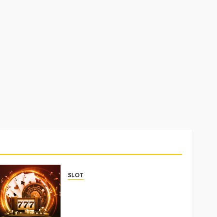
SLOT
Panduan Lengkap Bermain
Slot Online dengan
Cryptocurrency