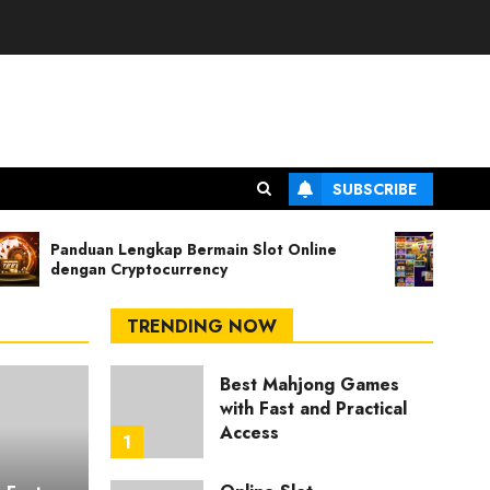
Perbandingan Provider
Slot Terkemuka
5
Slot Online yang
Diadaptasi dari Kisah
SUBSCRIBE
Nyata
6
Panduan Lengkap Bermain Slot Online
Slot On
dengan Cryptocurrency
Apa Itu Sistem RNG dan
Kenapa Itu Penting?
TRENDING NOW
7
Best Mahjong Games
with Fast and Practical
Access
1