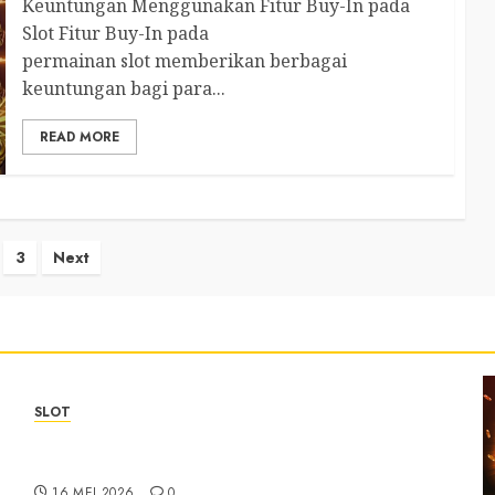
Keuntungan Menggunakan Fitur Buy-In pada
Slot Fitur Buy-In pada
permainan slot memberikan berbagai
keuntungan bagi para...
READ MORE
nasi
3
Next
SLOT
Online Slot Entertainment with Modern
Technology and Features
16 MEI 2026
0